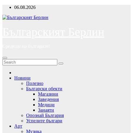
Skip
06.08.2026
to
content
Българският Берлин
Средище на българите!
Новини
Полезно
Български обекти
Магазини
Заведения
Медици
Занаяти
Опознай България
Успелите българи
Арт
Музика