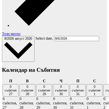
Този месец
Select date.
8/2026
август 2026
Календар на Събития
понеделник
вторник
сряда
четвъртък
петък
събота
П
В
С
Ч
П
С
0
0
0
0
0
0
събития
събития
събития
събития
събития
събития
съ
27
28
29
30
31
1
0
0
0
0
0
0
0
събития,
събития,
събития,
събития,
събития,
събития,
съб
27
28
29
30
31
1
2