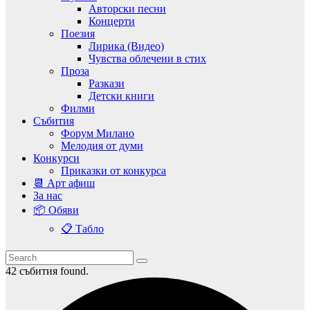
Авторски песни
Концерти
Поезия
Лирика (Видео)
Чувства облечени в стих
Проза
Разкази
Детски книги
Филми
Събития
Форум Милано
Мелодия от думи
Конкурси
Приказки от конкурса
📆 Арт афиш
За нас
📦 Обяви
📋 Табло
42 събития found.